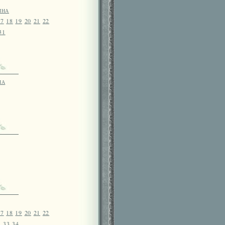
ина
17
18
19
20
21
22
31
на
17
18
19
20
21
22
2
33
34