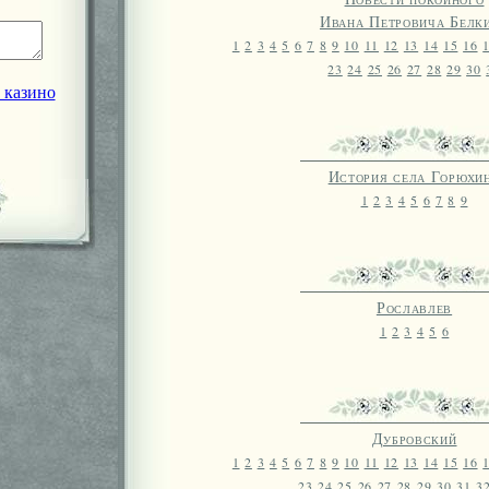
Ивана Петровича Белк
1
2
3
4
5
6
7
8
9
10
11
12
13
14
15
16
23
24
25
26
27
28
29
30
 казино
История села Горюхи
1
2
3
4
5
6
7
8
9
Рославлев
1
2
3
4
5
6
Дубровский
1
2
3
4
5
6
7
8
9
10
11
12
13
14
15
16
23
24
25
26
27
28
29
30
31
3