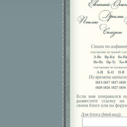
Стихи по алфави
сортировка по первой стр
А-Во
Вр-Кн
Ко-Н
Не-По
Пр-Ту
Ты-
сортировка по названи
А-И
К-О
П-Я
По времени написа
1813-1817
1817-1820
1820-1826
1827-1836
Если вам понравился на
разместите ссылку на
своем блоге или на форум
Для блога (html-код):