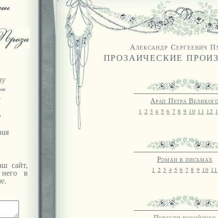
Александр Сергеевич 
ПРОЗАИЧЕСКИЕ ПРОИ
ту
оке
а
Арап Петра Великог
Я
1
2
3
4
5
6
7
8
9
10
11
12
ю
ния
Роман в письмах
ш сайт,
1
2
3
4
5
6
7
8
9
10
11
 него в
е.
Повести покойного